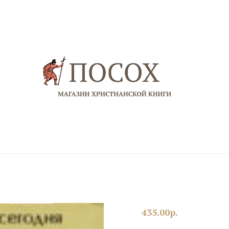
435.00
р.