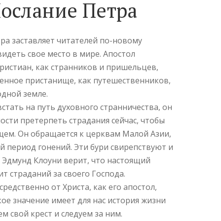
Послание Петра
ра заставляет читателей по-новому
увидеть свое место в мире. Апостол
ристиан, как странников и пришельцев,
нное пристанище, как путешественников,
дной земле.
стать на путь духовного странничества, он
ости претерпеть страдания сейчас, чтобы
ущем. Он обращается к церквам Малой Азии,
 период гонений. Эти бури свирепствуют и
 Эдмунд Клоуни верит, что настоящий
т страданий за своего Господа.
редственно от Христа, как его апостол,
кое значение имеет для нас история жизни
ем свой крест и следуем за ним.