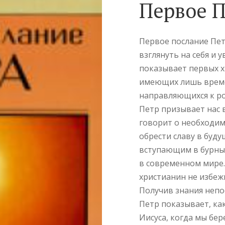
Первое 
Первое послание Пет
взглянуть на себя и 
показывает первых х
имеющих лишь време
направляющихся к ро
Петр призывает нас в
говорит о необходим
обрести славу в буд
вступающим в бурный
в современном мире.
христианин не избежи
Получив знания непос
Петр показывает, ка
Иисуса, когда мы бер