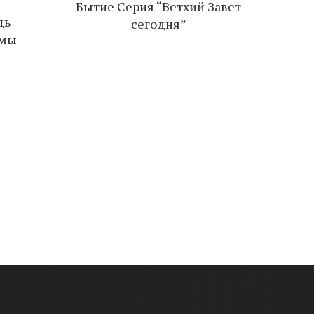
Бытие Серия “Ветхий Завет
Двадц
дь
сегодня”
емы