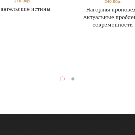
210.00
р.
240.00
р.
вангельские истины
Нагорная пропове
Актуальные пробл
современности