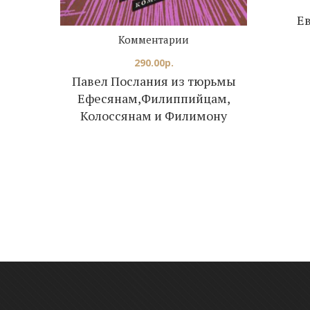
Е
Комментарии
290.00
р.
Павел Послания из тюрьмы
Ефесянам,Филиппийцам,
Колоссянам и Филимону