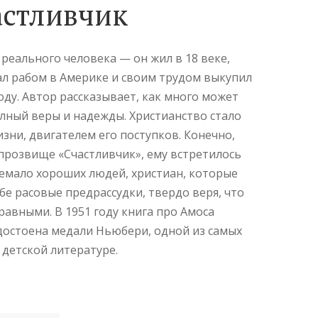
астливчик
 реального человека — он жил в 18 веке,
тал рабом в Америке и своим трудом выкупил
боду. Автор рассказывает, как много может
олный веры и надежды. Христианство стало
зни, двигателем его поступков. Конечно,
прозвище «Счастливчик», ему встретилось
емало хороших людей, христиан, которые
бе расовые предрассудки, твердо веря, что
равными. В 1951 году книга про Амоса
достоена медали Ньюбери, одной из самых
 детской литературе.