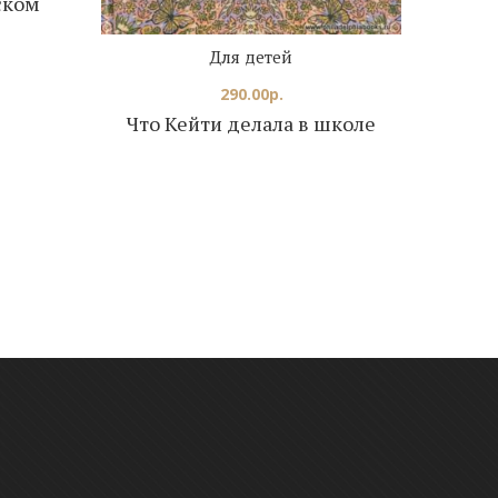
ском
Для детей
290.00
р.
Что Кейти делала в школе
Чт