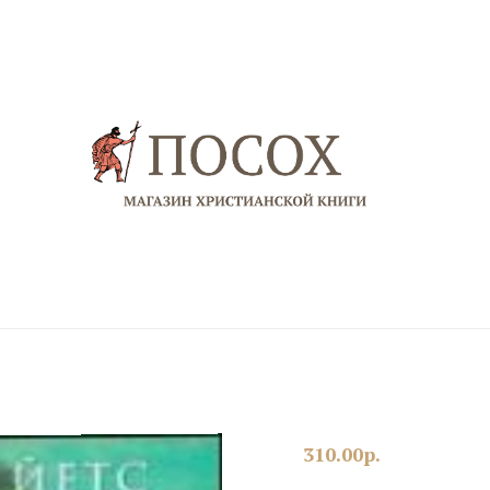
310.00
р.