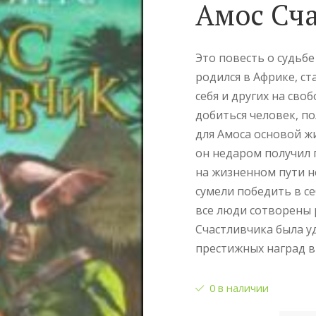
Амос Сч
Это повесть о судьбе
родился в Африке, с
себя и других на сво
добиться человек, п
для Амоса основой жи
он недаром получил 
на жизненном пути н
сумели победить в се
все люди сотворены 
Счастливчика была у
престижных наград в
0 в наличии