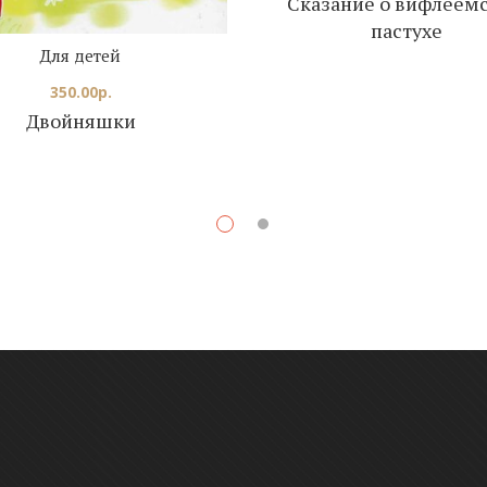
Сказание о вифлеем
пастухе
Для детей
350.00
р.
Двойняшки