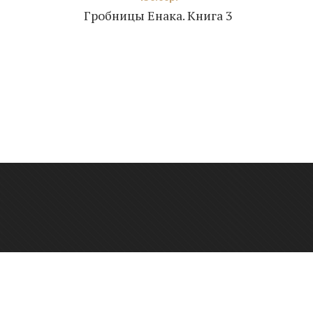
Гробницы Енака. Книга 3
онтактный телефон: +7 923 248-36-10
фис: г. Новосибирск, ул. Каменская, 60А