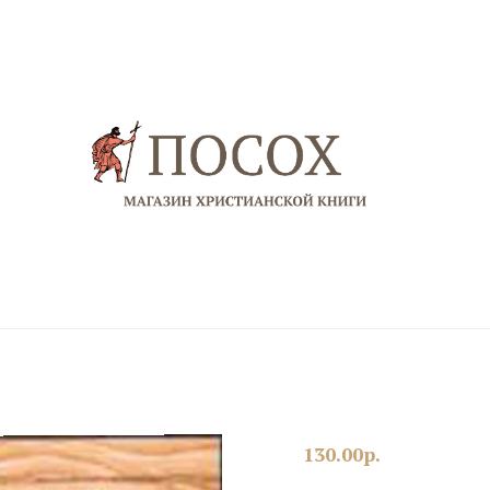
130.00
р.