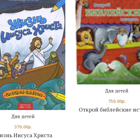
Для детей
750.00
р.
Открой библейские ис
Для детей
370.00
р.
изнь Иисуса Христа