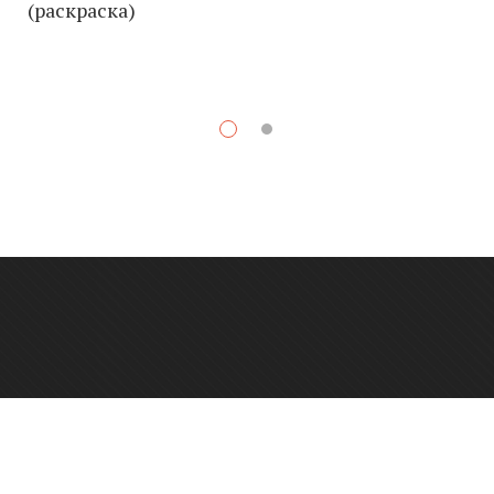
(раскраска)
К
О