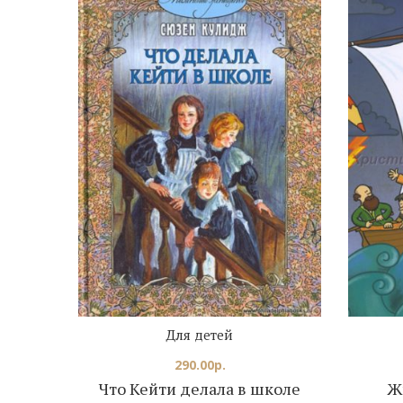
Для детей
290.00
р.
Что Кейти делала в школе
Ж