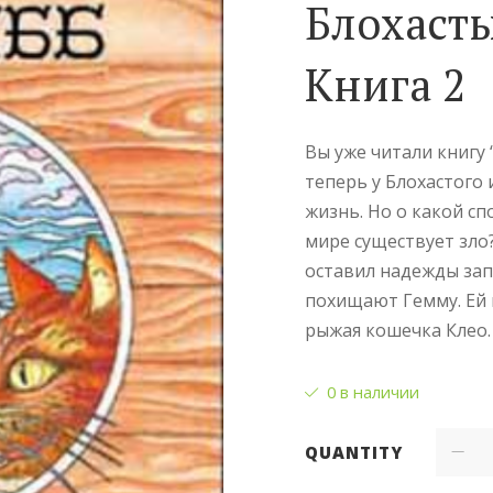
Блохаст
Книга 2
Вы уже читали книгу 
теперь у Блохастого 
жизнь. Но о какой с
мире существует зло
оставил надежды зап
похищают Гемму. Ей 
рыжая кошечка Клео.
0 в наличии
QUANTITY