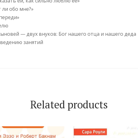
 сказать ей, как сильно люблю ее»
т ли обо мне?»
впереди»
елю
ыновей — двух внуков: Бог нашего отца и нашего деда
оведению занятий
Related products