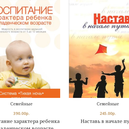
Семейные
Семейные
390.00
р.
245.00
р.
ание характера ребенка
Наставь в начале п
ладенческом возрасте