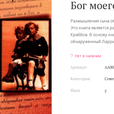
Бог моег
Размышления сына об
Это книга является р
Краббов. В основу кн
обнаруженный Ларри 
Нет в наличии
Артикул:
АА00
Категория:
Сем
Share