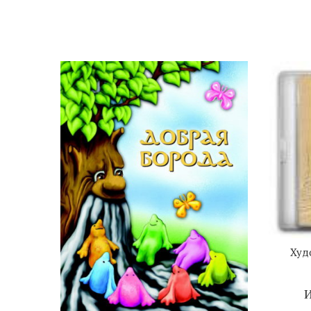
Худ
И