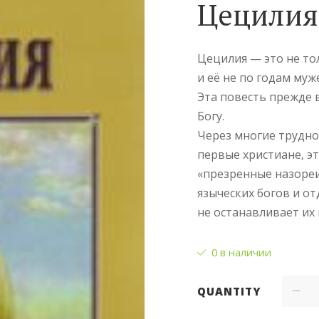
Цецилия
Цецилия — это не то
и её не по годам муж
Эта повесть прежде 
Богу.
Через многие трудно
первые христиане, э
«презренные назоре
языческих богов и от
не останавливает их 
0 в наличии
QUANTITY