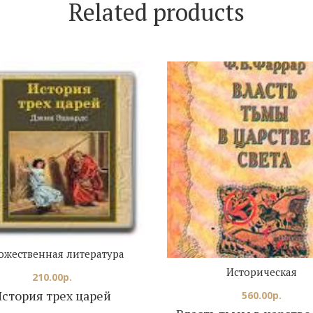
Related products
ожественная литература
Историческая
210.00
р.
стория трех царей
560.00
р.