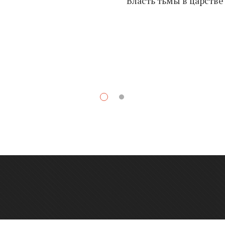
Власть тьмы в царстве
К