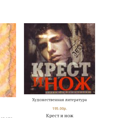
Художественная литература
195.00
р.
Крест и нож
Возв