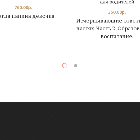
для родителей
760.00
р.
350.00
р.
егда папина девочка
Исчерпывающие ответы.
частях. Часть 2. Образо
воспитание.