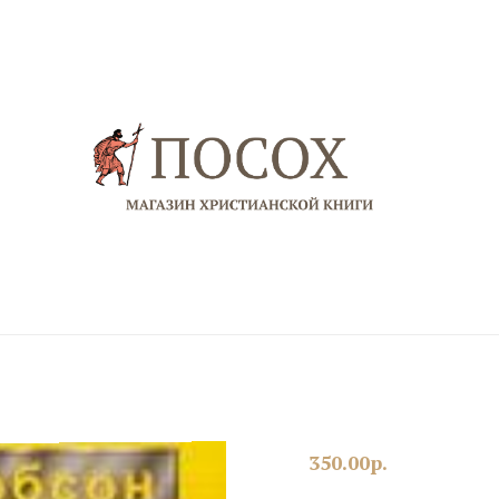
350.00
р.