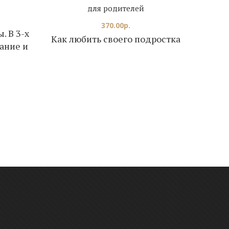
для родителей
370.00
р.
 В 3-х
Как любить своего подростка
вание и
С де
Е