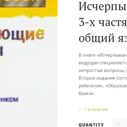
Исчерпы
3-х част
общий я
В книге «Исчерпываю
ведущих специалисто
непростые вопросы, 
Второе издание состо
ребенком», «Образов
брака».
1 в наличии
QUANTITY