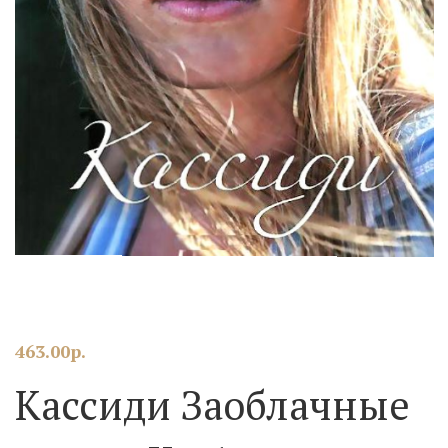
463.00
р.
Кассиди Заоблачные