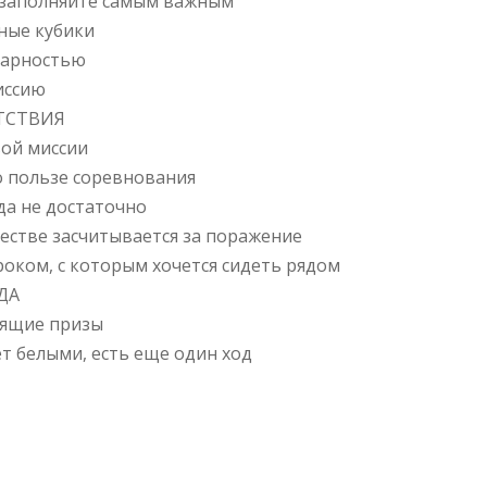
у заполняйте самым важным
ьные кубики
одарностью
иссию
ЯТСТВИЯ
вой миссии
 о пользе соревнования
да не достаточно
честве засчитывается за поражение
роком, с которым хочется сидеть рядом
ЕДА
оящие призы
ает белыми, есть еще один ход