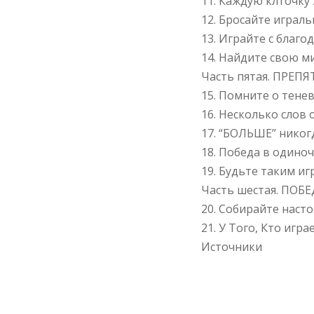
11. Каждую клточк
12. Бросайте играл
13. Играйте с благ
14. Найдите свою м
Часть пятая. ПРЕП
15. Помните о тене
16. Несколько слов
17. “БОЛЬШЕ” никог
18. Победа в одино
19. Будьте таким иг
Часть шестая. ПОБ
20. Собирайте наст
21. У Того, Кто игр
Источники