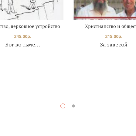
тво, церковное устройство
Христианство и общес
245.00
р.
215.00
р.
Бог во тьме…
За завесой