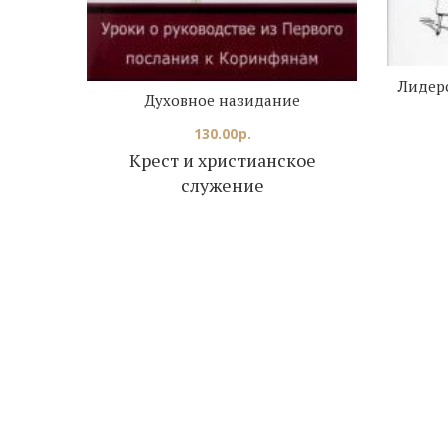
Лидерс
Духовное назидание
130.00
р.
Крест и христианское
служение