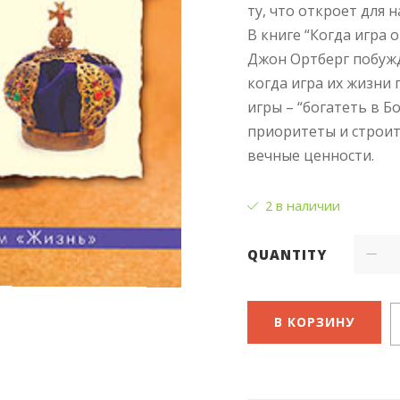
ту, что откроет для 
В книге “Когда игра
Джон Ортберг побужд
когда игра их жизни 
игры – “богатеть в Б
приоритеты и строит
вечные ценности.
2 в наличии
QUANTITY
В КОРЗИНУ