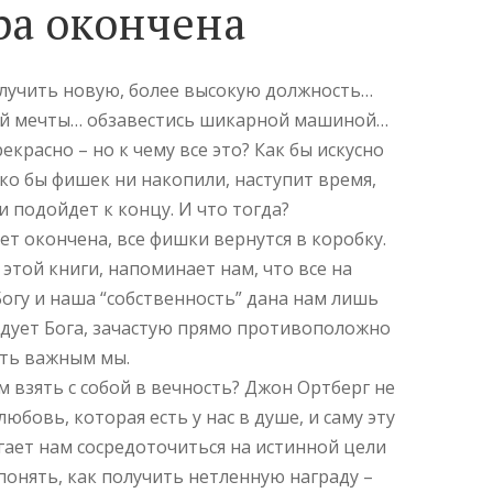
ра окончена
лучить новую, более высокую должность…
ей мечты… обзавестись шикарной машиной…
екрасно – но к чему все это? Как бы искусно
ько бы фишек ни накопили, наступит время,
и подойдет к концу. И что тогда?
дет окончена, все фишки вернутся в коробку.
этой книги, напоминает нам, что все на
огу и наша “собственность” дана нам лишь
радует Бога, зачастую прямо противоположно
сть важным мы.
м взять с собой в вечность? Джон Ортберг не
любовь, которая есть у нас в душе, и саму эту
огает нам сосредоточиться на истинной цели
понять, как получить нетленную награду –