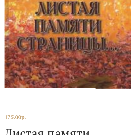
175.00
р.
Листая памяти