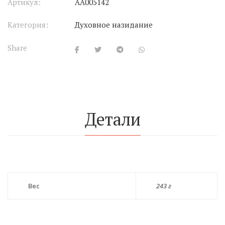
Артикул:
АА005142
Категория:
Духовное назидание
Share
Детали
Вес
243 г