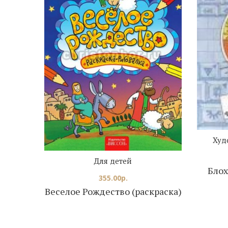
Худ
Для детей
Блох
355.00
р.
Веселое Рождество (раскраска)