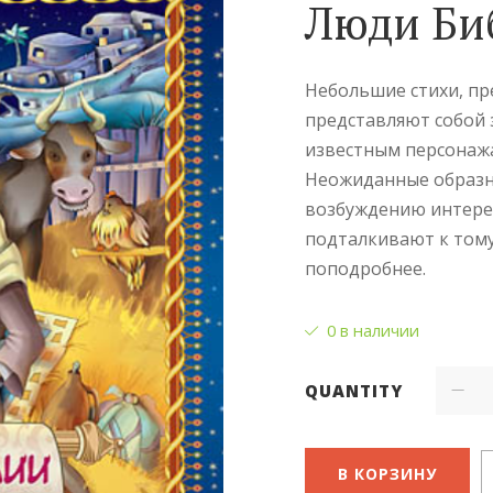
Люди Би
Небольшие стихи, пр
представляют собой 
известным персонажа
Неожиданные образн
возбуждению интерес
подталкивают к тому,
поподробнее.
0 в наличии
QUANTITY
В КОРЗИНУ