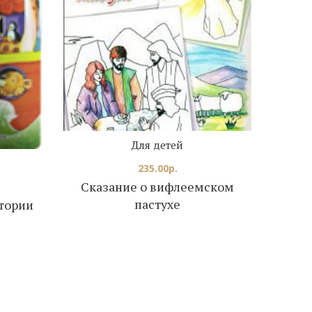
Для детей
235.00
р.
Сказание о вифлеемском
пастухе
тории