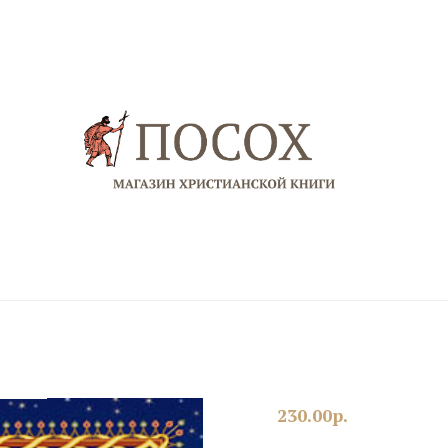
230.00
р.