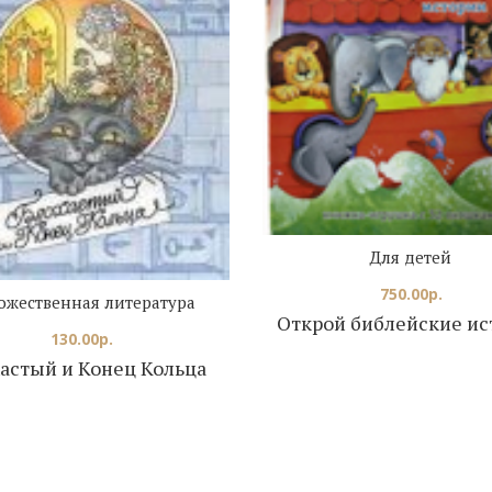
Для детей
750.00
р.
ожественная литература
Открой библейские ис
130.00
р.
астый и Конец Кольца