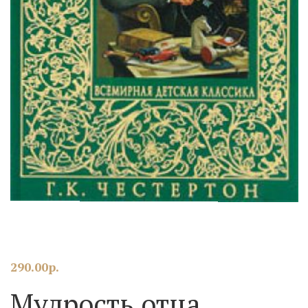
290.00
р.
Мудрость отца