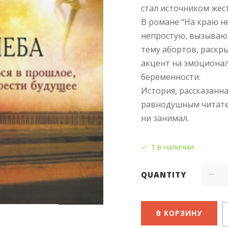
стал источником жес
В романе “На краю н
непростую, вызываю
тему абортов, раскры
акцент на эмоционал
беременности.
История, рассказанн
равнодушным читател
ни занимал.
1 в наличии
QUANTITY
В КОРЗИНУ