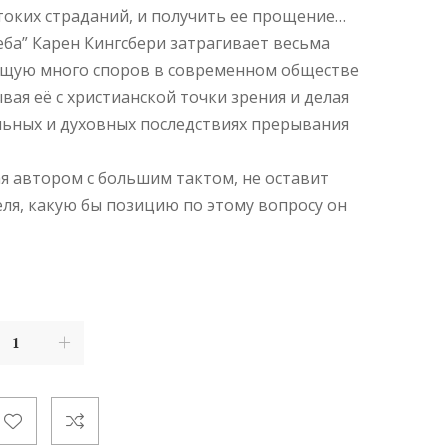
токих страданий, и получить ее прощение…
еба” Карен Кингсбери затрагивает весьма
щую много споров в современном обществе
вая её с христианской точки зрения и делая
ьных и духовных последствиях прерывания
ая автором с большим тактом, не оставит
я, какую бы позицию по этому вопросу он