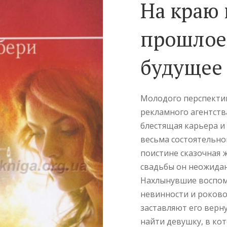
На краю 
прошлое,
будущее
Молодого перспектив
рекламного агентств
блестящая карьера и
весьма состоятельно
поистине сказочная 
свадьбы он неожидан
Нахлынувшие воспом
невинности и роково
заставляют его верн
найти девушку, в ко