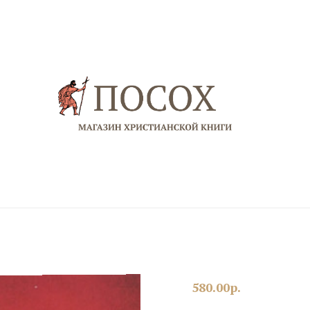
580.00
р.