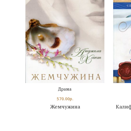
Драма
570.00
р.
Жемчужина
Калиф