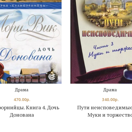
Драма
Драма
470.00
р.
340.00
р.
орнийцы. Книга 4. Дочь
Пути неисповедимые.
Донована
Муки и торжеств