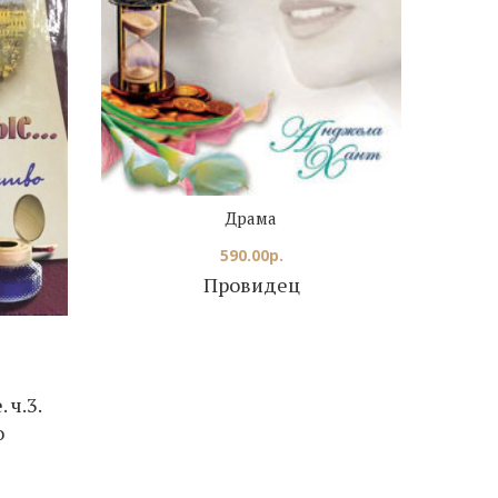
Драма
590.00
р.
Провидец
Техас
 ч.3.
о