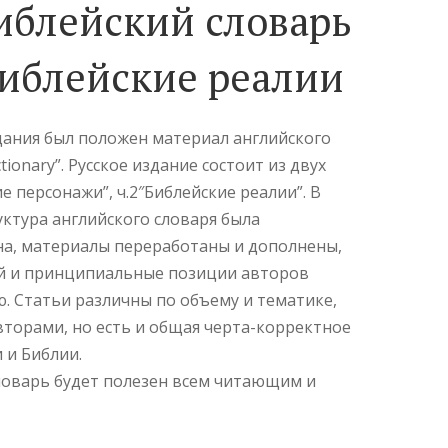
иблейский словарь
Библейские реалии
здания был положен материал английского
tionary”. Русское издание состоит из двух
ие персонажи”, ч.2″Библейские реалии”. В
уктура английского словаря была
на, материалы переработаны и дополнены,
ей и принципиальные позиции авторов
. Статьи различны по объему и тематике,
торами, но есть и общая черта-корректное
 и Библии.
словарь будет полезен всем читающим и