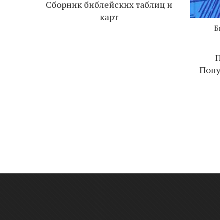
Сборник библейских таблиц и
карт
Б
П
Поп