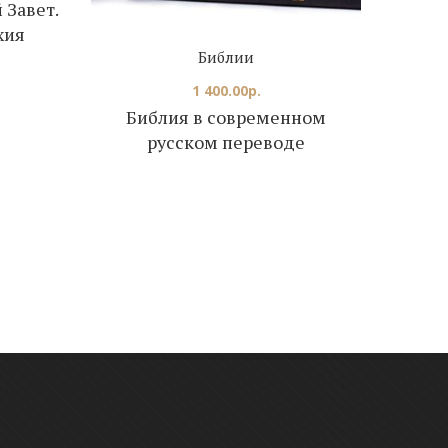
 Завет.
Библе
хия
хр
Библии
1 400.00
р.
Библия в современном
русском переводе