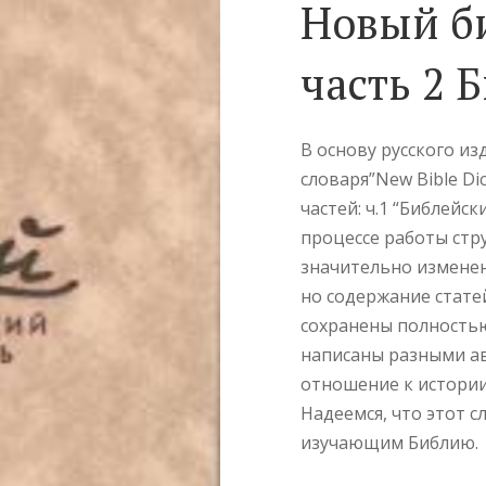
Новый б
часть 2 
В основу русского и
словаря”New Bible Dic
частей: ч.1 “Библейск
процессе работы стр
значительно измене
но содержание стат
сохранены полностью
написаны разными ав
отношение к истории
Надеемся, что этот 
изучающим Библию.