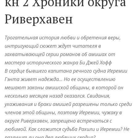
кн 2 Хроники округа
Риверхавен
Трогательная история любви и обретения веры,
интригующий сюжет ждут читателя в
захватывающей серии романов об амишах от
мастера исторического жанра Би Джей Хофф
В сердце бывшего капитана речного судна Иеремии
Гэнта живет надежда… Но ее осуществлению
мешают законы амишской общины, в которой он
несколько месяцев назад оказался. Свидания,
ухаживания и браки амишей разрешены только среди
членов этой общины, поэтому Иеремии, чужаку в
округе Риверхавен, запрещено встречаться с
любимой. Как сложится судьба Рахили и Иеремии? Не
разлучит ли она два любящих сердца?