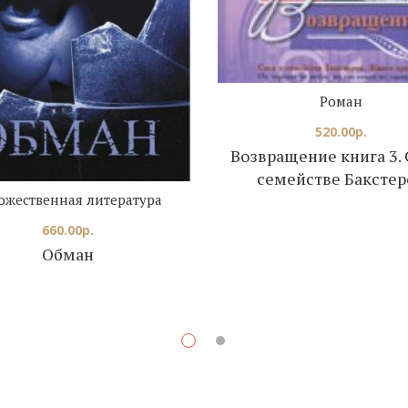
Роман
520.00
р.
Возвращение книга 3. 
семействе Бакстер
ожественная литература
660.00
р.
Обман