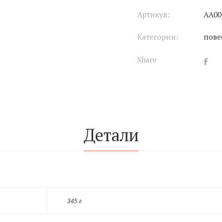
Артикул:
АА00
Категории:
пове
Share
Детали
345 г