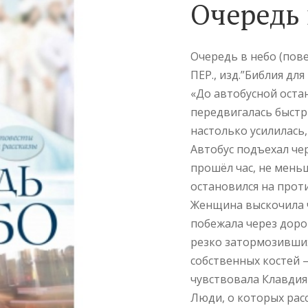
Очередь 
Очередь в небо (пове
ПЕР., изд.”Библия для 
«До автобусной оста
передвигалась быстр
настолько усилилась,
Автобус подъехал чер
прошёл час, не мень
остановился на прот
Женщина выскочила ч
побежала через доро
резко затормозивших
собственных костей –
чувствовала Клавдия 
Люди, о которых рас