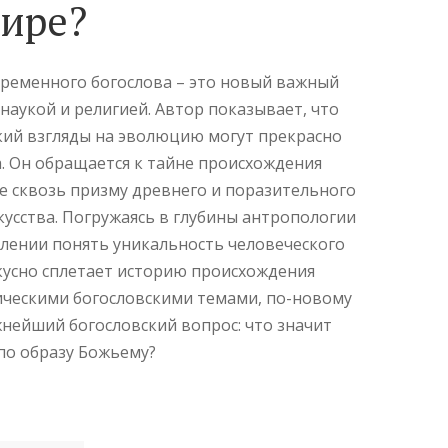
мире?
временного богослова – это новый важный
наукой и религией. Автор показывает, что
кий взгляды на эволюцию могут прекрасно
а. Он обращается к тайне происхождения
ее сквозь призму древнего и поразительного
кусства. Погружаясь в глубины антропологии
млении понять уникальность человеческого
скусно сплетает историю происхождения
сическими богословскими темами, по-новому
жнейший богословский вопрос: что значит
по образу Божьему?