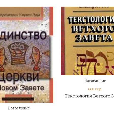
Богословие
660.00
р.
Текстология Ветхого З
Богословие