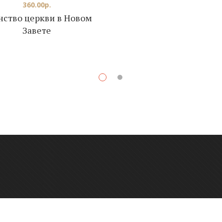
360.00
р.
нство церкви в Новом
Завете
К