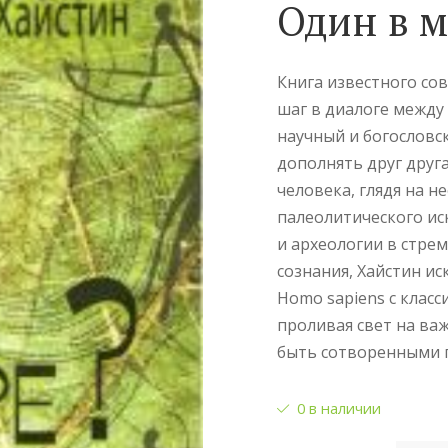
Один в 
Книга известного со
шаг в диалоге между 
научный и богословс
дополнять друг друг
человека, глядя на н
палеолитического ис
и археологии в стре
сознания, Хайстин и
Homo sapiens с клас
проливая свет на ва
быть сотворенными 
0 в наличии