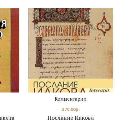
Комментарии
370.00
р.
авета
Послание Иакова
Эк