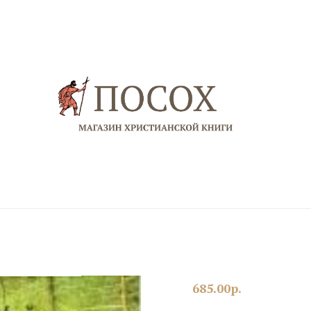
685.00
р.