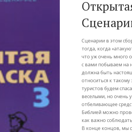
Открыта
Сценари
Сценарии в этом сбор
тогда, когда «атакую
что уж очень много о
с вами побываем на 
должна быть настоящ
относиться к такому 
туристов будем спаса
веселыми, но очень 
отбеливающее средст
Библией можно прове
как важно соблюдать
В конце концов, мы 