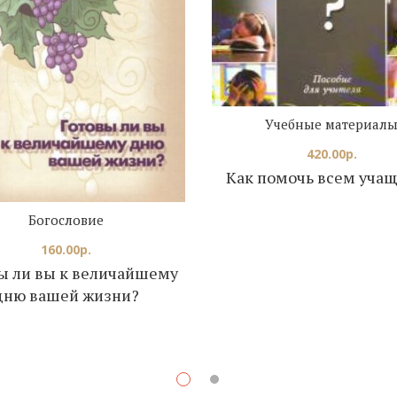
Учебные материал
420.00
р.
Как помочь всем уча
Богословие
160.00
р.
ы ли вы к величайшему
дню вашей жизни?