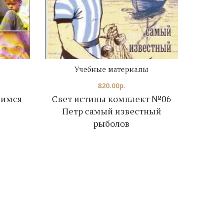
ы
Учебные материалы
820.00
р.
щимся
Свет истины комплект №06
Свет
Петр самый известный
рыболов