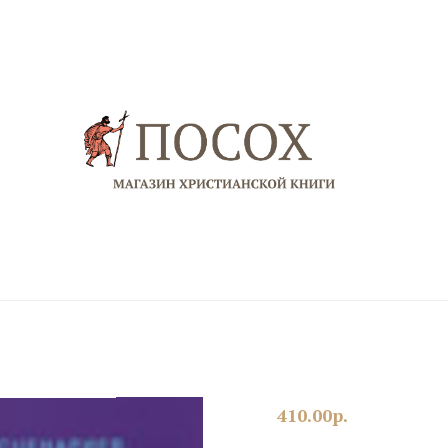
410.00
р.