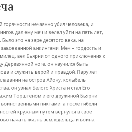
еча
 горячности нечаянно убил человека, и
нгов дал ему меч и велел уйти на пять лет,
. Было это на заре десятого века, на
е завоеванной викингами. Меч – гордость и
рмилец, вел Бьярни от одного приключения к
ду Деревянной ноге, он научился быть
ова и служить верой и правдой. Пару лет
 плавании на остров Айону, колыбель
тва, он узнал Белого Христа и стал Его
Рыжим Торштеном и его дружиной Бьярни
 воинственными пиктами, а после гибели
ностей кружным путем вернулся в свое
ново начать жизнь земледельца и воина.