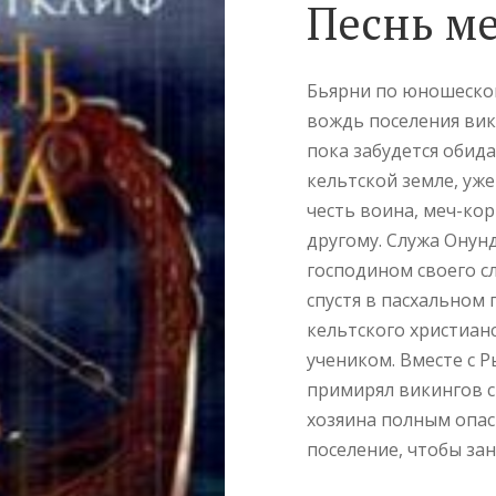
Песнь м
Бьярни по юношеской
вождь поселения вики
пока забудется обида
кельтской земле, уж
честь воина, меч-ко
другому. Служа Онун
господином своего сл
спустя в пасхальном
кельтского христианс
учеником. Вместе с 
примирял викингов с
хозяина полным опас
поселение, чтобы за