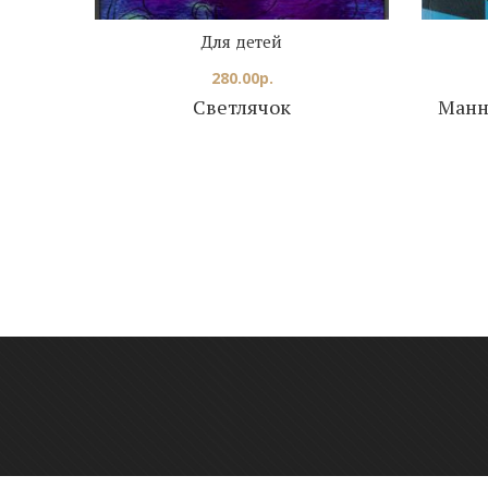
Для детей
280.00
р.
Светлячок
Манн