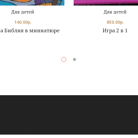
Для детей
Для детей
140.00
р.
850.00
р.
а Библия в миниатюре
Игра 2 в 1
К