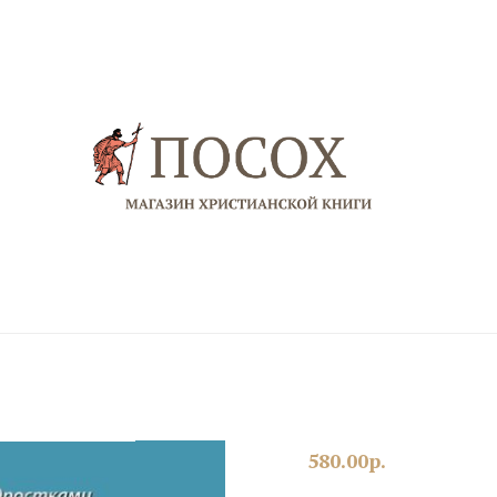
580.00
р.