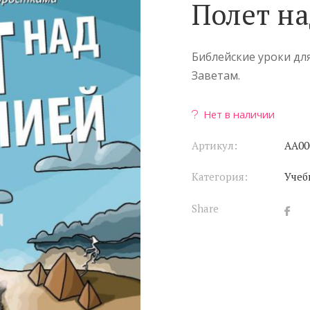
Полет н
Библейские уроки дл
Заветам.
Нет в наличии
Артикул:
АА00
Категория:
Учеб
Share