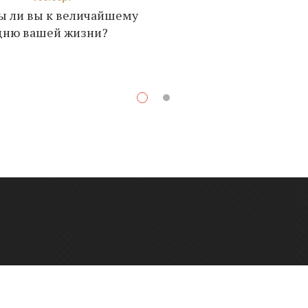
ы ли вы к величайшему
дню вашей жизни?
К
О