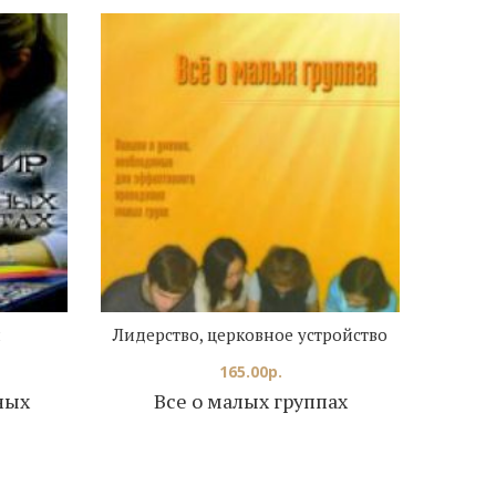
ы
Лидерство, церковное устройство
165.00
р.
ных
Все о малых группах