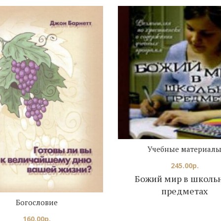
Учебные материал
245.00
р.
Божий мир в школь
предметах
Богословие
160.00
р.