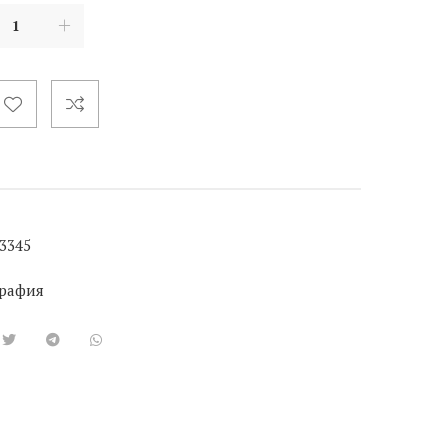
3345
рафия