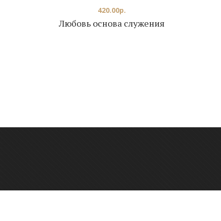
420.00
р.
Любовь основа служения
онтактный телефон: +7 923 248-36-10
фис: г. Новосибирск, ул. Каменская, 60А