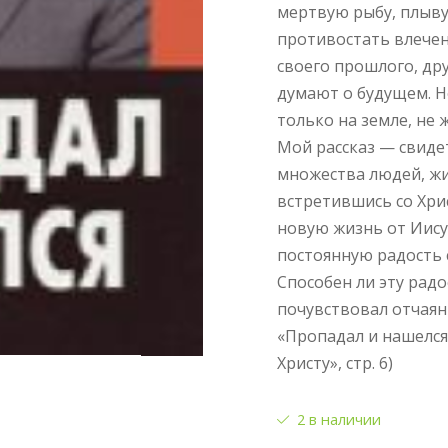
мертвую рыбу, плыв
противостать влечен
своего прошлого, др
думают о будущем. Н
только на земле, не 
Мой рассказ — свиде
множества людей, жи
встретившись со Хрис
новую жизнь от Иису
постоянную радость 
Способен ли эту радо
почувствовал отчаян
«Пропадал и нашелся
Христу», стр. 6)
2 в наличии