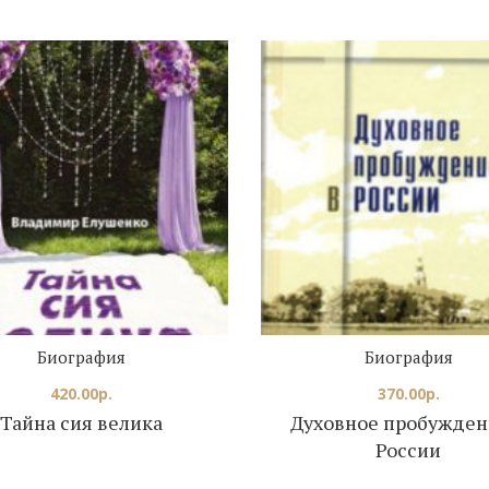
Биография
Биография
420.00
р.
370.00
р.
Тайна сия велика
Духовное пробужден
России