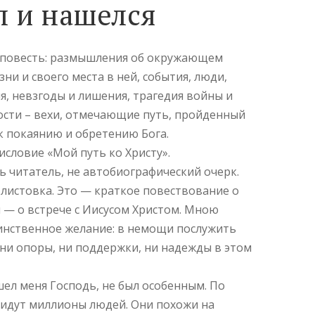
л и нашелся
 повесть: размышления об окружающем
ни и своего места в ней, события, люди,
я, невзгоды и лишения, трагедия войны и
сти – вехи, отмечающие путь, пройденный
к покаянию и обретению Бога.
дисловие «Мой путь ко Христу».
сь читатель, не автобиографический очерк.
 листовка. Это — краткое повествование о
— о встрече с Иисусом Христом. Мною
инственное желание: в немощи послужить
и опоры, ни поддержки, ни надежды в этом
шел меня Господь, не был особенным. По
я идут миллионы людей. Они похожи на