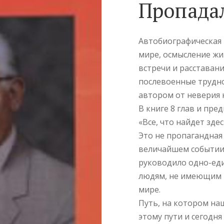
Пропада
Автобиографическая
мире, осмысление жиз
встречи и расставани
послевоенные трудно
автором от неверия 
В книге 8 глав и пре
«Все, что найдет зде
Это не пропагандная
величайшем событии 
руководило одно-ед
людям, не имеющим н
мире.
Путь, на котором на
этому пути и сегодн