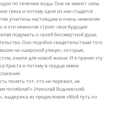
ущую по течению воды. Они не имеют силы
ию греха и потому одни из них стыдятся
угие угнетены настоящим и очень немногие
о и эти немногие строят свое будущее
желая подумать о своей бессмертной душе.
тельство. Оно подобно свидетельствам того
вших на «широкой улице», которые,
том, ожили для новой жизни. И я принял эту
са Христа и потому в сердце имею
спасения.
сть понять тот, кто не пережил, не
ия погибели!?» (Николай Водневский,
», выдержка из предисловия «Мой путь ко