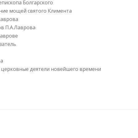
 епископа Болгарского
ение мощей святого Климента
Лаврова
в П.А.Лаврова
Лаврове
затель
ца
е, церковные деятели новейшего времени