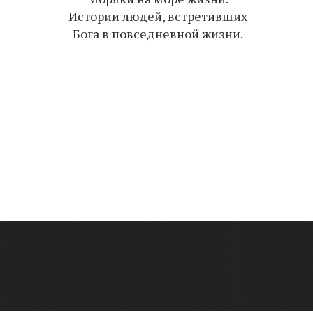
Вый
Истории людей, встретивших
сдела
Бога в повседневной жизни.
отнош