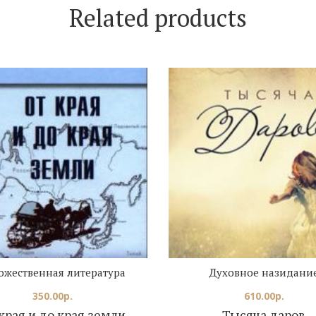
Related products
ожественная литература
Духовное назидани
350.00
р.
610.00
р.
края и до края земли
Тысяча даров