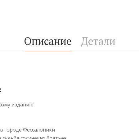
Описание
Детали
:
скому изданию
 в городе Фессалоники
я судьба солунеких братьев