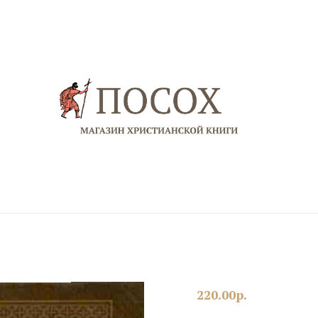
220.00
р.