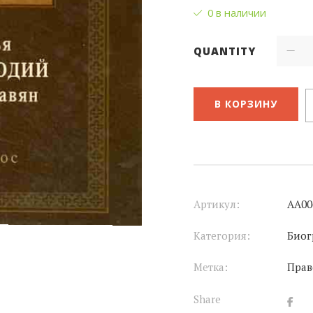
0 в наличии
QUANTITY
В КОРЗИНУ
Артикул:
АА00
Категория:
Биог
Метка:
Прав
Share