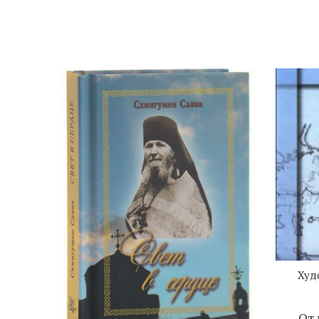
Худ
От 