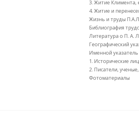
3. Житие Климента,
4. Житие и перенес
Жизнь и труды П.А.
Библиография трудо
Литература о П. А. 
Географический ука
Именной указатель
1. Исторические ли
2. Писатели, учены
Фотоматериалы