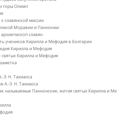
ии горы Олимп
ия
 к славянской миссии
Великой Моравии и Паннонии
 архиепископ славян
сть учеников Кирилла и Мефодия в Болгарии
следия Кирилла и Мефодия
е святых Кирилла и Мефодия
 заметка
.-Э. Н. Тахиаоса
 А.-Э. Н. Тахиаоса
ак называемые Паннонские, жития святых Кирилла и М
рилла
ефодия