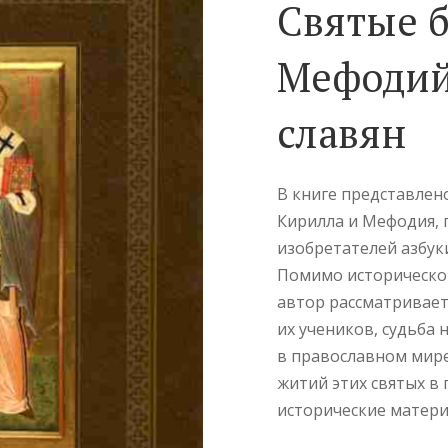
Святые б
Мефодий
славян
В книге представлен
Кирилла и Мефодия, 
изобретателей азбук
Помимо историческог
автор рассматривает
их учеников, судьба 
в православном мире
житий этих святых в 
исторические матери