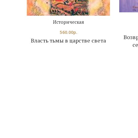
Историческая
560.00
р.
Возвр
Власть тьмы в царстве света
с