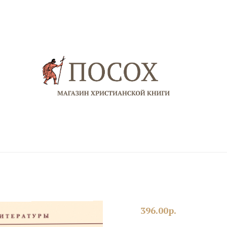
396.00
р.