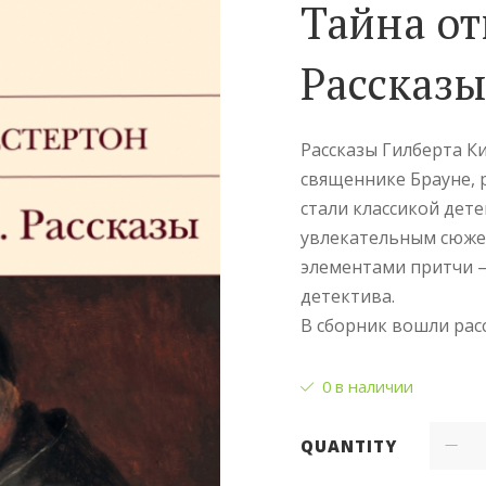
Тайна от
Рассказ
Рассказы Гилберта К
священнике Брауне,
стали классикой дет
увлекательным сюже
элементами притчи –
детектива.
В сборник вошли расс
0 в наличии
QUANTITY