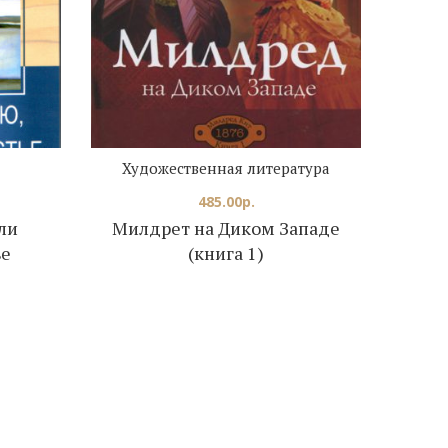
Художественная литература
485.00
р.
ли
Милдрет на Диком Западе
Гада
ье
(книга 1)