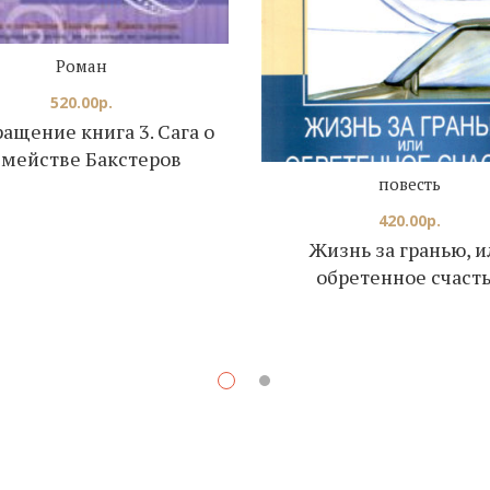
Роман
520.00
р.
ащение книга 3. Сага о
емействе Бакстеров
повесть
420.00
р.
Жизнь за гранью, и
обретенное счаст