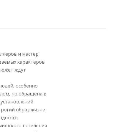
еллеров и мастер
ваемых характеров
сюжет ждут
людей, особенно
лом, но обращена в
 установлений
трогий образ жизни.
ндского
амишского поселения