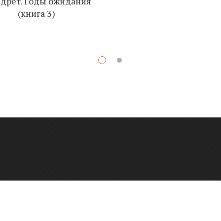
дрет. Годы ожидания
(книга 3)
К
О