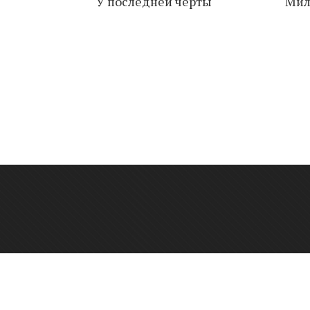
У последней черты
Мил