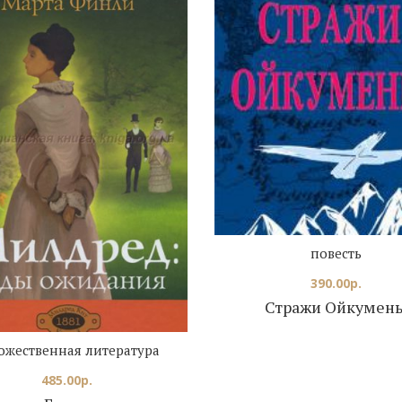
повесть
390.00
р.
Стражи Ойкумен
ожественная литература
485.00
р.