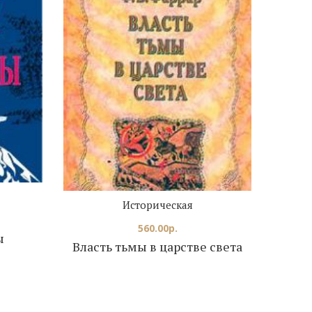
Историческая
560.00
р.
ы
Власть тьмы в царстве света