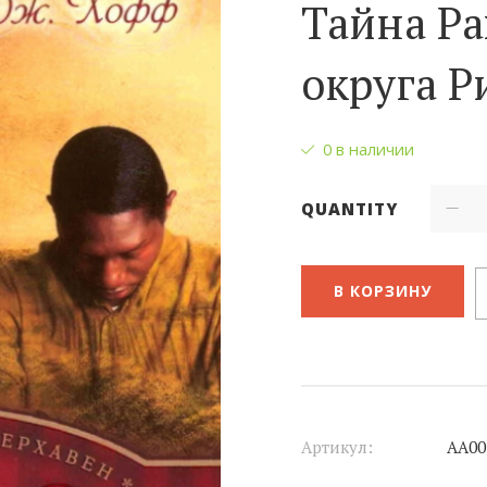
Тайна Р
округа Р
0 в наличии
QUANTITY
В КОРЗИНУ
Артикул:
АА00