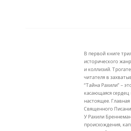
В первой книге три
исторического жан
и коллизий. Трогат
читателя в захват
“Тайна Рахили” – э
касающаяся сердец 
настоящее. Главная
Священного Писания,
У Рахили Бреннеман
происхождения, кап