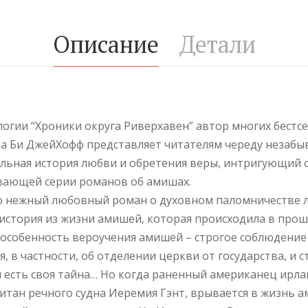
Описание
Детали
логии “Хроники округа Риверхавен” автор многих бестс
ра Би ДжейХофф представляет читателям череду незабы
ельная история любви и обретения веры, интригующий 
ывающей серии романов об амишах.
то нежный любовный роман о духовном паломничестве 
история из жизни амишей, которая происходила в прош
 особенность вероучения амишей – строгое соблюдение
 в частности, об отделении церкви от государства, и с
 есть своя тайна… Но когда раненный американец ирла
итан речного судна Иеремия Гэнт, врывается в жизнь 