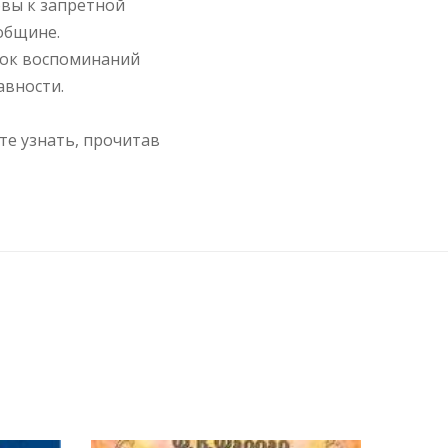
овы к запретной
 общине.
бок воспоминаний
авности.
те узнать, прочитав