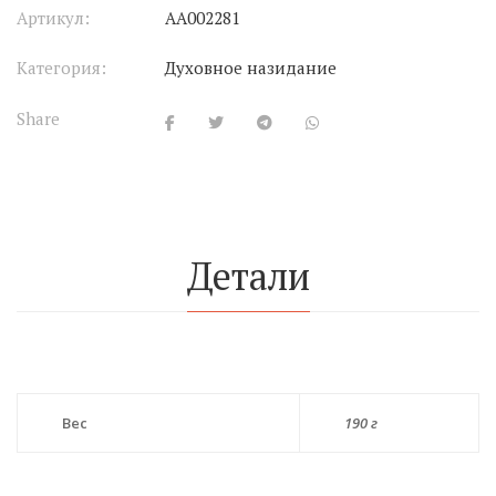
Артикул:
АА002281
Категория:
Духовное назидание
Share
Детали
Вес
190 г