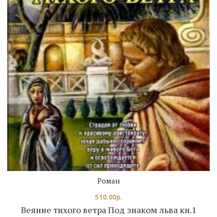
Роман
510.00
р.
Веяние тихого ветра Под знаком льва кн.1