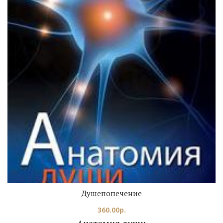
Душепопечение
360.00
р.
Анатомия души