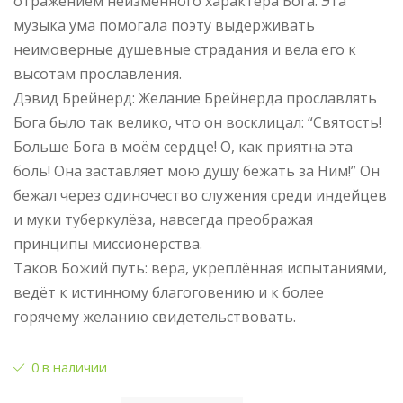
отражением неизменного характера Бога. Эта
музыка ума помогала поэту выдерживать
неимоверные душевные страдания и вела его к
высотам прославления.
Дэвид Брейнерд: Желание Брейнерда прославлять
Бога было так велико, что он восклицал: “Святость!
Больше Бога в моём сердце! О, как приятна эта
боль! Она заставляет мою душу бежать за Ним!” Он
бежал через одиночество служения среди индейцев
и муки туберкулёза, навсегда преображая
принципы миссионерства.
Таков Божий путь: вера, укреплённая испытаниями,
ведёт к истинному благоговению и к более
горячему желанию свидетельствовать.
0 в наличии