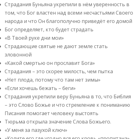
Страдания Буньяна укрепили в нём уверенность в
том, что Бог властен над всеми несчастьями Своего
народа и что Он благополучно приведёт его домой
Бог определяет, кто будет страдать
«В Твоей руке дни мои»
Страдающие святые не дают земле стать
зловонной
«Какой смертью он прославит Бога»
Страдания – это скорее милость, чем пытка
«Нет плода, потому что там нет зимы»
«Если хочешь бежать – беги»
Страдания укрепили веру Буньяна в то, что Библия
– это Слово Божье и что стремление к пониманию
Писания помогает человеку выстоять
Тюрьма открыла значение Слова Божьего.
«У меня за пазухой ключ»
«Колите его где угодно вся его кровь «пропитана»