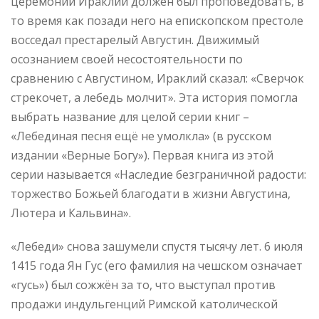
церемонии Ираклий должен был проповедовать, в
то время как позади него на епископском престоле
восседал престарелый Августин. Движимый
осознанием своей несостоятельности по
сравнению с Ав­густином, Ираклий сказал: «Сверчок
стрекочет, а лебедь молчит». Эта история помогла
выбрать название для целой серии книг –
«Лебединая песня ещё не умолкла» (в русском
издании «Верные Богу»). Первая книга из этой
серии называется «Наследие безграничной радости:
торжество Божьей благодати в жизни Августина,
Лютера и Кальвина».
«Лебеди» снова зашумели спустя тысячу лет. 6 июля
1415 года Ян Гус (его фамилия на чешском означает
«гусь») был сожжён за то, что выступал против
продажи индульгенций Римской католической