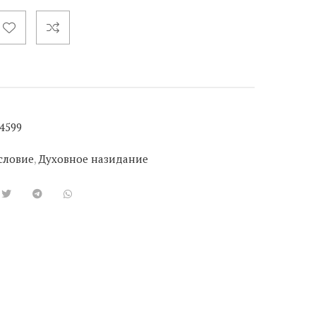
4599
словие
,
Духовное назидание