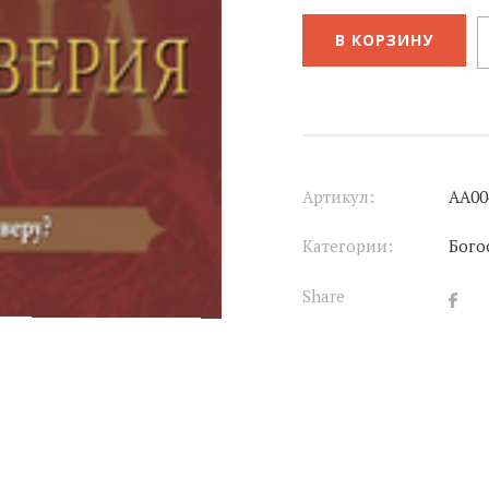
В КОРЗИНУ
Артикул:
АА00
Категории:
Бого
Share