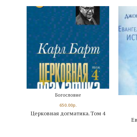
Богословие
650.00
р.
Церковная догматика. Том 4
Е