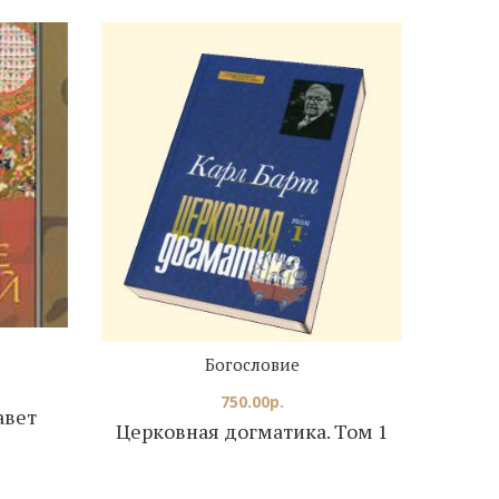
Богословие
750.00
р.
авет
Церковная догматика. Том 1